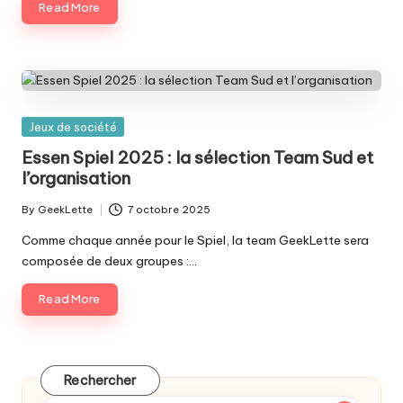
Read More
Posted
Jeux de société
in
Essen Spiel 2025 : la sélection Team Sud et
l’organisation
By
GeekLette
7 octobre 2025
Posted
by
Comme chaque année pour le Spiel, la team GeekLette sera
composée de deux groupes :…
Read More
Rechercher