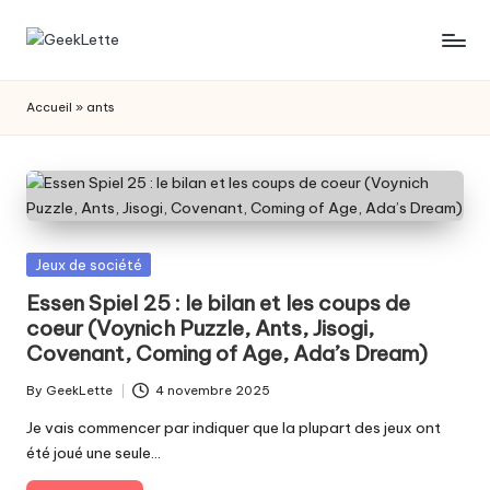
Skip
G
blog
to
sur
content
e
Accueil
»
ants
les
e
jeux
de
k
société
L
e
Posted
Jeux de société
t
in
Essen Spiel 25 : le bilan et les coups de
coeur (Voynich Puzzle, Ants, Jisogi,
t
Covenant, Coming of Age, Ada’s Dream)
e
By
GeekLette
4 novembre 2025
Posted
by
Je vais commencer par indiquer que la plupart des jeux ont
été joué une seule…