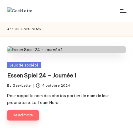
Skip
G
blog
to
sur
content
e
Accueil
»
actualités
les
e
jeux
de
k
société
L
Posted
Jeux de société
e
in
Essen Spiel 24 – Journée 1
t
By
GeekLette
4 octobre 2024
t
Posted
by
Pour rappel le nom des photos portent le nom de leur
e
propriétaire. La Team Nord…
Read More