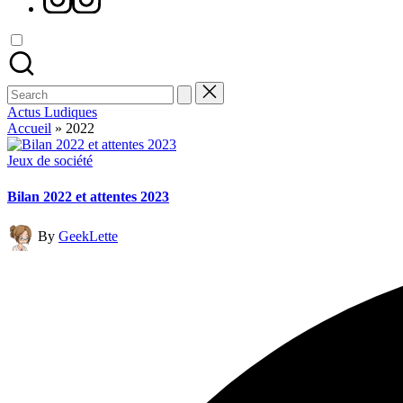
Search
for:
Actus Ludiques
Accueil
»
2022
Posted
Jeux de société
in
Bilan 2022 et attentes 2023
Posted
By
GeekLette
by