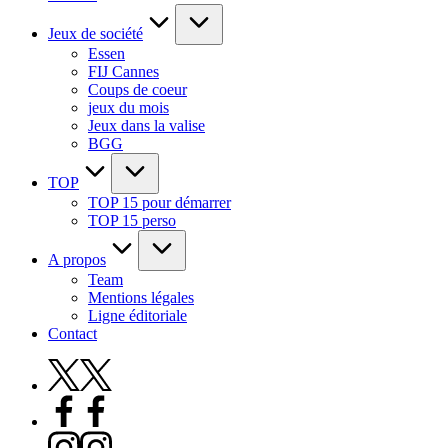
Jeux de société
Essen
FIJ Cannes
Coups de coeur
jeux du mois
Jeux dans la valise
BGG
TOP
TOP 15 pour démarrer
TOP 15 perso
A propos
Team
Mentions légales
Ligne éditoriale
Contact
X
Facebook
Instagram