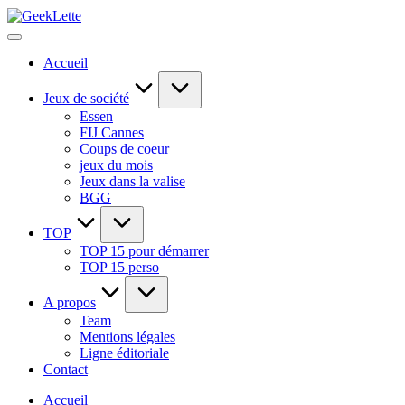
Skip
GeekLette
to
blog
content
sur
Accueil
les
jeux
de
Jeux de société
société
Essen
FIJ Cannes
Coups de coeur
jeux du mois
Jeux dans la valise
BGG
TOP
TOP 15 pour démarrer
TOP 15 perso
A propos
Team
Mentions légales
Ligne éditoriale
Contact
Accueil