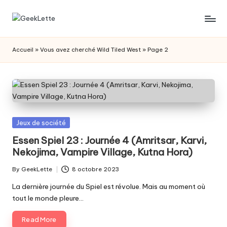
Skip
G
blog
to
sur
content
e
Accueil
»
Vous avez cherché Wild Tiled West
»
Page 2
les
e
jeux
de
k
société
L
e
Posted
Jeux de société
t
in
Essen Spiel 23 : Journée 4 (Amritsar, Karvi,
Nekojima, Vampire Village, Kutna Hora)
t
e
By
GeekLette
8 octobre 2023
Posted
by
La dernière journée du Spiel est révolue. Mais au moment où
tout le monde pleure…
Read More