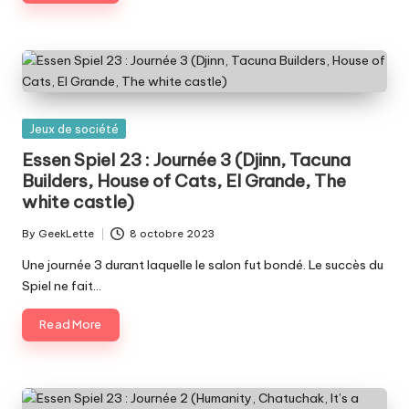
Posted
Jeux de société
in
Essen Spiel 23 : Journée 3 (Djinn, Tacuna
Builders, House of Cats, El Grande, The
white castle)
By
GeekLette
8 octobre 2023
Posted
by
Une journée 3 durant laquelle le salon fut bondé. Le succès du
Spiel ne fait…
Read More