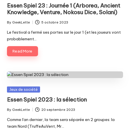
in
Essen Spiel 23 : Journée 1 (Arborea, Ancient
Knowledge, Venture, Nokosu Dice, Solani)
By
GeekLette
5 octobre 2023
Posted
by
Le festival a fermé ses portes sur le jour 1 (et les joueurs vont
probablement…
Read More
Posted
Jeux de société
in
Essen Spiel 2023 : la sélection
By
GeekLette
20 septembre 2023
Posted
by
Comme l'an dernier, la team sera séparée en 2 groupes: la
team Nord (TruffeAuVent, Mr…