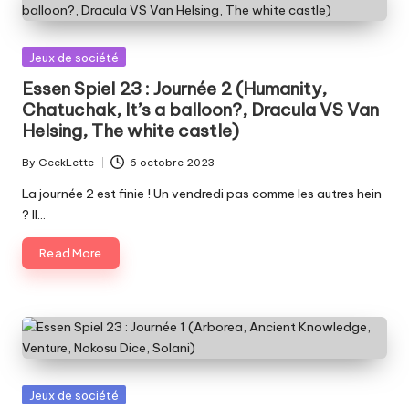
Posted
Jeux de société
in
Essen Spiel 23 : Journée 2 (Humanity,
Chatuchak, It’s a balloon?, Dracula VS Van
Helsing, The white castle)
By
GeekLette
6 octobre 2023
Posted
by
La journée 2 est finie ! Un vendredi pas comme les autres hein
? Il…
Read More
Posted
Jeux de société