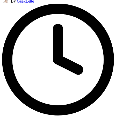
By
GeekLette
by