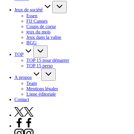
Jeux de société
Essen
FIJ Cannes
Coups de coeur
jeux du mois
Jeux dans la valise
BGG
TOP
TOP 15 pour démarrer
TOP 15 perso
A propos
Team
Mentions légales
Ligne éditoriale
Contact
X
Facebook
Instagram