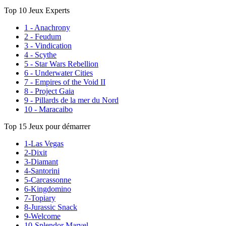
Top 10 Jeux Experts
1 - Anachrony
2 - Feudum
3 - Vindication
4 - Scythe
5 - Star Wars Rebellion
6 - Underwater Cities
7 - Empires of the Void II
8 - Project Gaia
9 - Pillards de la mer du Nord
10 - Maracaibo
Top 15 Jeux pour démarrer
1-Las Vegas
2-Dixit
3-Diamant
4-Santorini
5-Carcassonne
6-Kingdomino
7-Topiary
8-Jurassic Snack
9-Welcome
10-Splendor Marvel