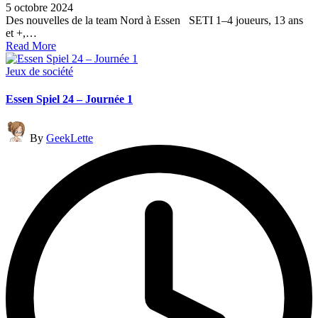
5 octobre 2024
Des nouvelles de la team Nord à Essen SETI 1–4 joueurs, 13 ans
et +,…
Read More
Posted
Jeux de société
in
Essen Spiel 24 – Journée 1
Posted
By
GeekLette
by