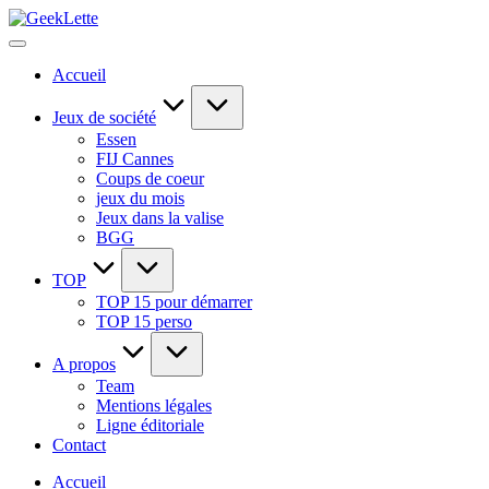
Skip
GeekLette
to
blog
content
sur
Accueil
les
jeux
de
Jeux de société
société
Essen
FIJ Cannes
Coups de coeur
jeux du mois
Jeux dans la valise
BGG
TOP
TOP 15 pour démarrer
TOP 15 perso
A propos
Team
Mentions légales
Ligne éditoriale
Contact
Accueil