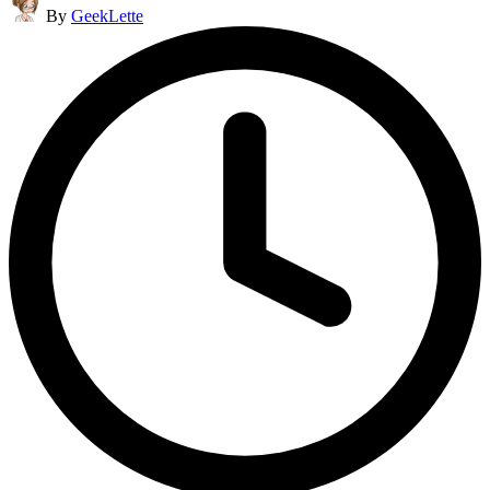
By
GeekLette
by