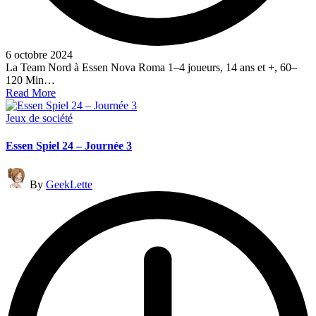
6 octobre 2024
La Team Nord à Essen Nova Roma 1–4 joueurs, 14 ans et +, 60–
120 Min…
Read More
Posted
Jeux de société
in
Essen Spiel 24 – Journée 3
Posted
By
GeekLette
by