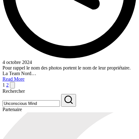
4 octobre 2024
Pour rappel le nom des photos portent le nom de leur propriétaire.
La Team Nord…
Read More
Pagination
Next
1
2
page
Rechercher
des
publications
Partenaire