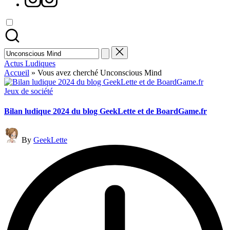
Search
for:
Actus Ludiques
Accueil
»
Vous avez cherché Unconscious Mind
Posted
Jeux de société
in
Bilan ludique 2024 du blog GeekLette et de BoardGame.fr
Posted
By
GeekLette
by