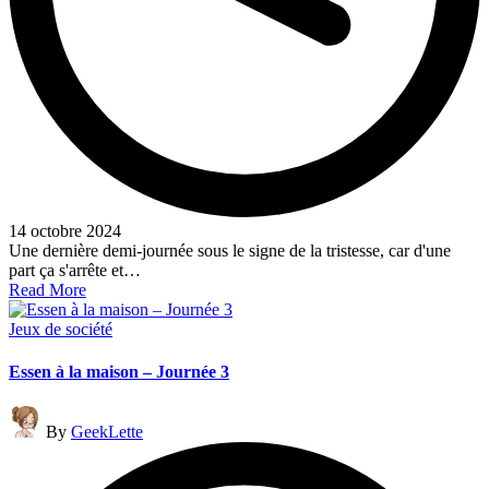
14 octobre 2024
Une dernière demi-journée sous le signe de la tristesse, car d'une
part ça s'arrête et…
Read More
Posted
Jeux de société
in
Essen à la maison – Journée 3
Posted
By
GeekLette
by