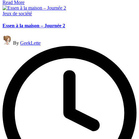
Read More
Posted
Jeux de société
in
Essen à la maison – Journée 2
Posted
By
GeekLette
by