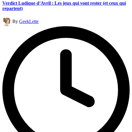
Verdict Ludique d’Avril : Les jeux qui vont rester (et ceux qui
repartent)
Posted
By
GeekLette
by