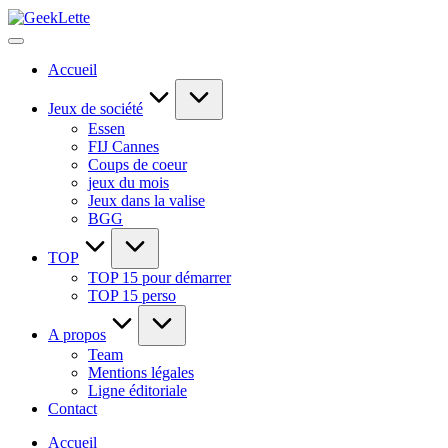
Skip
GeekLette
to
blog
content
sur
Accueil
les
jeux
de
Jeux de société
société
Essen
FIJ Cannes
Coups de coeur
jeux du mois
Jeux dans la valise
BGG
TOP
TOP 15 pour démarrer
TOP 15 perso
A propos
Team
Mentions légales
Ligne éditoriale
Contact
Accueil