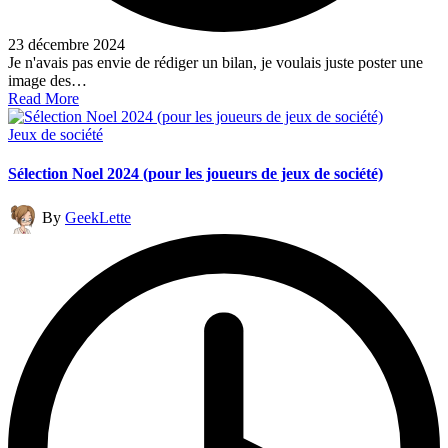
23 décembre 2024
Je n'avais pas envie de rédiger un bilan, je voulais juste poster une
image des…
Read More
Posted
Jeux de société
in
Sélection Noel 2024 (pour les joueurs de jeux de société)
Posted
By
GeekLette
by