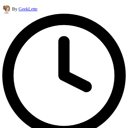
Posted
By
GeekLette
by