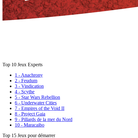
Top 10 Jeux Experts
1 - Anachrony
2 - Feudum
3 - Vindication
4 - Scythe
5 - Star Wars Rebellion
6 - Underwater Cities
7 - Empires of the Void II
8 - Project Gaia
9 - Pillards de la mer du Nord
10 - Maracaibo
Top 15 Jeux pour démarrer