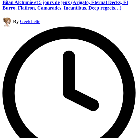
Bilan Alchimie et 5 jours de jeux (Arigato, Eternal Decks, El
Burro, Flatiron, Camarades, Incantibus, Deep regrets…)
Posted
By
GeekLette
by