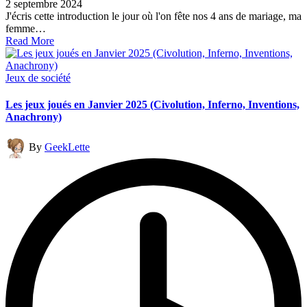
2 septembre 2024
J'écris cette introduction le jour où l'on fête nos 4 ans de mariage, ma
femme…
Read More
Posted
Jeux de société
in
Les jeux joués en Janvier 2025 (Civolution, Inferno, Inventions,
Anachrony)
Posted
By
GeekLette
by