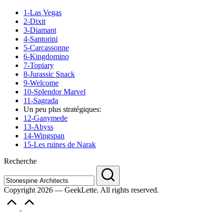
1-Las Vegas
2-Dixit
3-Diamant
4-Santorini
5-Carcassonne
6-Kingdomino
7-Topiary
8-Jurassic Snack
9-Welcome
10-Splendor Marvel
11-Sagrada
Un peu plus stratégiques:
12-Ganymede
13-Abyss
14-Wingspan
15-Les ruines de Narak
Recherche
Copyright 2026 — GeekLette. All rights reserved.
Scroll
to
Top