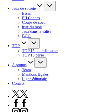
Jeux de société
Essen
FIJ Cannes
Coups de coeur
jeux du mois
Jeux dans la valise
BGG
TOP
TOP 15 pour démarrer
TOP 15 perso
A propos
Team
Mentions légales
Ligne éditoriale
Contact
X
Facebook
Instagram