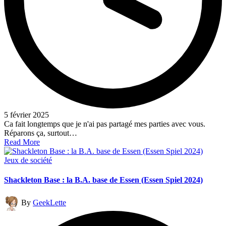
5 février 2025
Ca fait longtemps que je n'ai pas partagé mes parties avec vous.
Réparons ça, surtout…
Read More
Posted
Jeux de société
in
Shackleton Base : la B.A. base de Essen (Essen Spiel 2024)
Posted
By
GeekLette
by