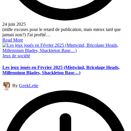
24 juin 2025
(mille excuses pour le retard de publication, mais mieux tard que
jamais non?) J'ai profité…
Read More
Posted
Jeux de société
in
Les jeux joués en Février 2025 (Mistwind, Bricolage Heads,
Millennium Blades, Shackleton Base…)
Posted
By
GeekLette
by