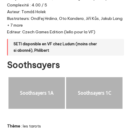
Complexité : 4.00 / 5
Auteur: Tomáš Holek
Illustrateurs: Ondřej Hrdina, Oto Kandera, Jiří Kůs, Jakub Lang
+ 7 more
Editeur: Czech Games Edition (Iello pour la VF)
SETI disponible en VF chez
Ludum
(moins cher
si
abonné
)
,
Philibert
Soothsayers
Soothsayers 1A
Soothsayers 1C
Thème
: les tarots