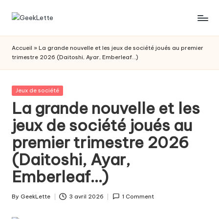
Skip
G
blog
to
sur
content
e
Accueil
»
La grande nouvelle et les jeux de société joués au premier
les
trimestre 2026 (Daitoshi, Ayar, Emberleaf…)
e
jeux
de
k
société
Posted
Jeux de société
L
in
La grande nouvelle et les
e
jeux de société joués au
t
premier trimestre 2026
t
(Daitoshi, Ayar,
e
Emberleaf…)
By
GeekLette
3 avril 2026
1 Comment
Posted
by