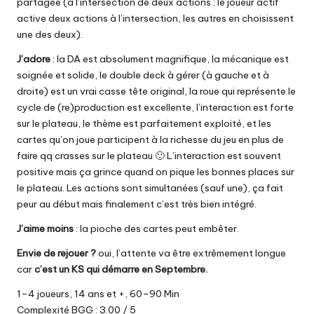
partagée (à l’intersection de deux actions : le joueur actif
active deux actions à l’intersection, les autres en choisissent
une des deux).
J’adore
: la DA est absolument magnifique, la mécanique est
soignée et solide, le double deck à gérer (à gauche et à
droite) est un vrai casse tête original, la roue qui représente le
cycle de (re)production est excellente, l’interaction est forte
sur le plateau, le thème est parfaitement exploité, et les
cartes qu’on joue participent à la richesse du jeu en plus de
faire qq crasses sur le plateau 🙂 L’interaction est souvent
positive mais ça grince quand on pique les bonnes places sur
le plateau. Les actions sont simultanées (sauf une), ça fait
peur au début mais finalement c’est très bien intégré.
J’aime moins
: la pioche des cartes peut embêter.
Envie de rejouer ?
oui, l’attente va être extrêmement longue
car
c’est un
KS qui démarre en Septembre
.
1–4 joueurs, 14 ans et +, 60–90 Min
Complexité BGG : 3.00 / 5