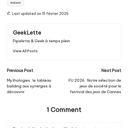
maison
Last updated on 15 février 2026
GeekLette
Pipelette & Geek à temps plein
View All Posts
Post
Previous Post
Next Post
navigation
Mythologies : le tableau
FIJ 2026 : Notre sélection de
building aux synergies à
jeux de société pour le
découvrir
festival des jeux de Cannes
1 Comment