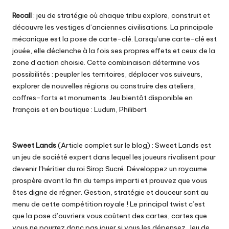
Recall
: jeu de stratégie où chaque tribu explore, construit et
découvre les vestiges d’anciennes civilisations. La principale
mécanique est la pose de carte-clé. Lorsqu’une carte-clé est
jouée, elle déclenche à la fois ses propres effets et ceux de la
zone d’action choisie. Cette combinaison détermine vos
possibilités : peupler les territoires, déplacer vos suiveurs,
explorer de nouvelles régions ou construire des ateliers,
coffres-forts et monuments. Jeu bientôt disponible en
français et en boutique :
Ludum
,
Philibert
Sweet Lands
(
Article complet sur le blog
) : Sweet Lands est
un jeu de société expert dans lequel les joueurs rivalisent pour
devenir l’héritier du roi Sirop Sucré. Développez un royaume
prospère avant la fin du temps imparti et prouvez que vous
êtes digne de régner. Gestion, stratégie et douceur sont au
menu de cette compétition royale ! Le principal twist c’est
que la pose d’ouvriers vous coûtent des cartes, cartes que
vous ne pourrez donc pas jouer si vous les dépensez. Jeu de