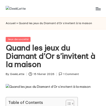
Skip
G
blog
to
sur
content
e
Accueil
»
Quand les jeux du Diamant d’Or s’invitent à la maison
les
e
jeux
de
k
Posted
Jeux de société
société
in
Quand les jeux du
L
Diamant d’Or s’invitent à
e
la maison
t
t
By
GeekLette
15 février 2026
1 Comment
Posted
e
by
Table of Contents