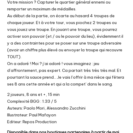
Votre mission ? Capturer le quartier général ennemi ou
remporter un maximum de médailles.
Au début de la partie, on écarte au hasard 4 troupes de
chaque joueur. Et à votre tour, vous piochez 2 troupes ou
vous jouez une troupe. En jouant une troupe, vous pourrez
activer son pouvoir (et / ou le pouvoir du lieu), évidemment il
y a des contraintes pour se poser sur une troupe adversaire
(avoir un chiffre plus élevé ou envoyer la troupe qui recouvre
TOUT).
On a adoré ! Moi ? j’ai adoré ! vous imaginez : jeu
d’affrontement, pas expert. Ca partait très très très mal. Et
pourtant la sauce prend… Je vais l’offrir à ma nièce qui fêtera
ses 8 ans cette année et qui a la compet’ dans le sang.
2 joueurs, 8 ans et +, 15 min
Complexité BGG : 1.33 / 5
Auteurs: Paolo Mori, Alessandro Zucchini
Illustrateur: Paul Mafayon
Editeur: Repos Production
Disponible dans nos boutiques partenaires à partir de mai