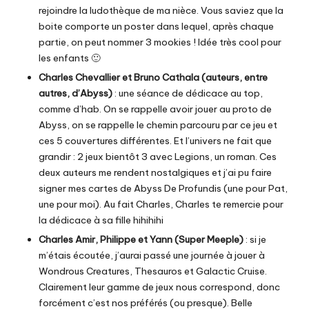
rejoindre la ludothèque de ma nièce. Vous saviez que la
boite comporte un poster dans lequel, après chaque
partie, on peut nommer 3 mookies ! Idée très cool pour
les enfants 🙂
Charles Chevallier et Bruno Cathala (auteurs, entre
autres, d’Abyss)
: une séance de dédicace au top,
comme d’hab. On se rappelle avoir jouer au proto de
Abyss, on se rappelle le chemin parcouru par ce jeu et
ces 5 couvertures différentes. Et l’univers ne fait que
grandir : 2 jeux bientôt 3 avec Legions, un roman. Ces
deux auteurs me rendent nostalgiques et j’ai pu faire
signer mes cartes de
Abyss De Profundis
(une pour Pat,
une pour moi). Au fait Charles, Charles te remercie pour
la dédicace à sa fille hihihihi
Charles Amir, Philippe et Yann (Super Meeple)
: si je
m’étais écoutée, j’aurai passé une journée à jouer à
Wondrous Creatures
,
Thesauros
et
Galactic Cruise
.
Clairement leur gamme de jeux nous correspond, donc
forcément c’est nos préférés (ou presque). Belle