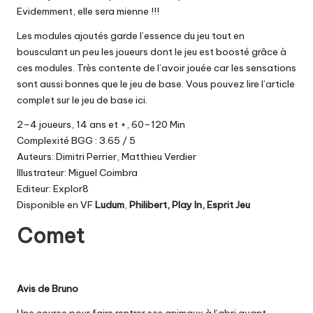
Evidemment, elle sera mienne !!!
Les modules ajoutés garde l’essence du jeu tout en
bousculant un peu les joueurs dont le jeu est boosté grâce à
ces modules. Très contente de l’avoir jouée car les sensations
sont aussi bonnes que le jeu de base. Vous pouvez lire
l’article
complet sur le jeu de base ici
.
2–4 joueurs, 14 ans et +, 60–120 Min
Complexité BGG : 3.65 / 5
Auteurs: Dimitri Perrier, Matthieu Verdier
Illustrateur: Miguel Coimbra
Editeur: Explor8
Disponible en VF
Ludum
,
Philibert
,
Play In
,
Esprit Jeu
Comet
Avis de Bruno
Une course pour faire rentrer ses animaux à l’abri avant