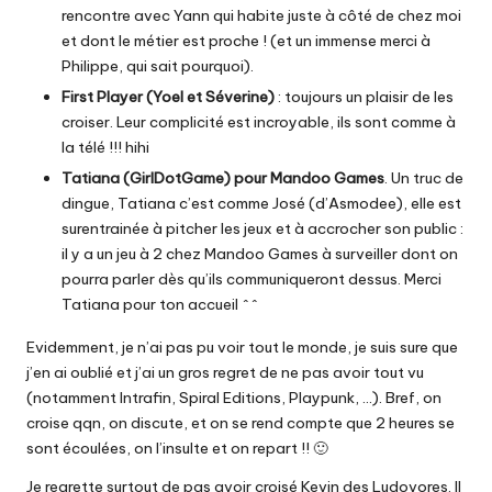
rencontre avec Yann qui habite juste à côté de chez moi
et dont le métier est proche ! (et un immense merci à
Philippe, qui sait pourquoi).
First Player (Yoel et Séverine)
: toujours un plaisir de les
croiser. Leur complicité est incroyable, ils sont comme à
la télé !!! hihi
Tatiana (GirlDotGame) pour Mandoo Games
. Un truc de
dingue, Tatiana c’est comme José (d’Asmodee), elle est
surentrainée à pitcher les jeux et à accrocher son public :
il y a un jeu à 2 chez Mandoo Games à surveiller dont on
pourra parler dès qu’ils communiqueront dessus. Merci
Tatiana pour ton accueil ^^
Evidemment, je n’ai pas pu voir tout le monde, je suis sure que
j’en ai oublié et j’ai un gros regret de ne pas avoir tout vu
(notamment Intrafin, Spiral Editions, Playpunk, …). Bref, on
croise qqn, on discute, et on se rend compte que 2 heures se
sont écoulées, on l’insulte et on repart !! 🙂
Je regrette surtout de pas avoir croisé Kevin des Ludovores. Il