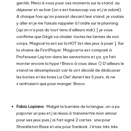
gentils. Merci à vous pour ces moments sur le stand, au
déjeuner et au bar (on s’est beaucoup vus et j’ai adoré).
A chaque fois qu’on passait devant leur stand, je voulais
y aller et je me faisais rappeler à l’ordre sur le planning
(qu’on n’a pas du tout tenu d’ailleurs mdr). [ je vous
confirme que Gégé va chialer toutes les larmes de son
corps,
Magicarta
est sur la HOT list des jeux à jouer ]. Sur
la chaine de FirstPlayer, Magicarta est comparé à
Professeur Layton dans les sensations et ça, ça fait
monter encore la hype ! Bravo à vous deux 🙂 D’ailleurs le
stand ne désemplissait car ils ont décidé de dédicacer
les boites et les livres
La Clef
durant les 5 jours, ils ne
s’arrêtaient que pour manger. Bravo.
Fabio Lopiano
: Malgré la barrière de la langue, on a pu
papoter un peu et j’ai réussi à transmettre mon amour
pour ses jeux puis j’ai fait signé 2 cartes : une pour
Shackleton Base et une pour Sankoré. J’étais très très