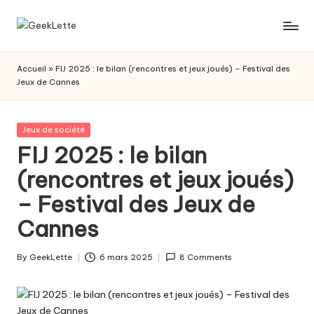
Skip
G
blog
to
sur
content
e
Accueil
»
FIJ 2025 : le bilan (rencontres et jeux joués) – Festival des
les
Jeux de Cannes
e
jeux
de
k
société
Posted
Jeux de société
L
in
FIJ 2025 : le bilan
e
(rencontres et jeux joués)
t
– Festival des Jeux de
t
Cannes
e
By
GeekLette
6 mars 2025
8 Comments
Posted
by