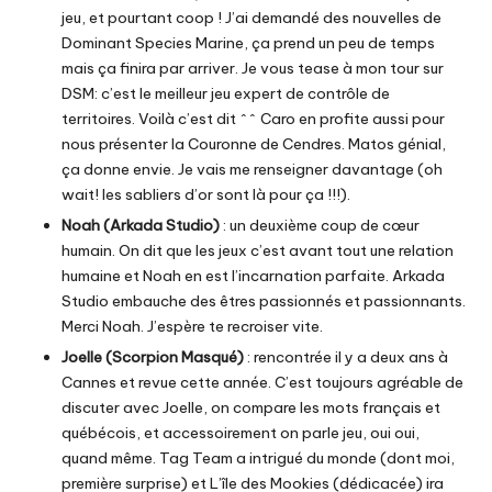
jeu, et pourtant coop ! J’ai demandé des nouvelles de
Dominant Species Marine
, ça prend un peu de temps
mais ça finira par arriver. Je vous tease à mon tour sur
DSM
: c’est le meilleur jeu expert de contrôle de
territoires. Voilà c’est dit ^^ Caro en profite aussi pour
nous présenter la
Couronne de Cendres
. Matos génial,
ça donne envie. Je vais me renseigner davantage (oh
wait!
les sabliers d’or
sont là pour ça !!!).
Noah (Arkada Studio)
: un deuxième coup de cœur
humain. On dit que les jeux c’est avant tout une relation
humaine et Noah en est l’incarnation parfaite.
Arkada
Studio
embauche des êtres passionnés et passionnants.
Merci Noah. J’espère te recroiser vite.
Joelle (Scorpion Masqué)
: rencontrée il y a deux ans à
Cannes et revue cette année. C’est toujours agréable de
discuter avec Joelle, on compare les mots français et
québécois, et accessoirement on parle jeu, oui oui,
quand même.
Tag Team
a intrigué du monde (dont moi,
première surprise) et L’île des Mookies (dédicacée) ira