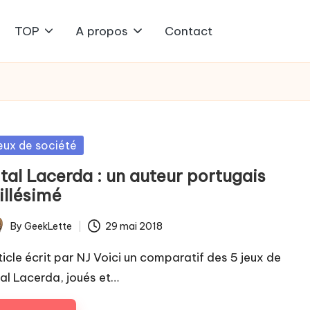
TOP
A propos
Contact
sted
eux de société
tal Lacerda : un auteur portugais
illésimé
By
GeekLette
29 mai 2018
ted
ticle écrit par NJ Voici un comparatif des 5 jeux de
tal Lacerda, joués et…