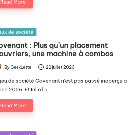
Read More
sted
eux de société
ovenant : Plus qu’un placement
’ouvriers, une machine à combos
By
GeekLette
22 juillet 2026
ted
 jeu de société Covenant n'est pas passé inaperçu à
en 2026. Et Iello l'a…
Read More