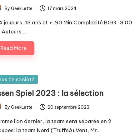
By
GeekLette
17 mars 2024
ted
4 joueurs, 13 ans et +, 90 Min Complexité BGG : 3.00
5 Auteurs:…
Read More
sted
eux de société
sen Spiel 2023 : la sélection
By
GeekLette
20 septembre 2023
ted
mme l'an dernier, la team sera séparée en 2
oupes: la team Nord (TruffeAuVent, Mr…