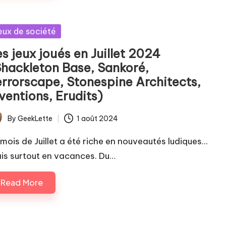
sted
eux de société
s jeux joués en Juillet 2024
Shackleton Base, Sankoré,
errorscape, Stonespine Architects,
ventions, Erudits)
By
GeekLette
1 août 2024
ted
 mois de Juillet a été riche en nouveautés ludiques...
is surtout en vacances. Du…
Read More