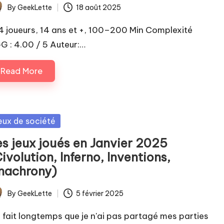
By
GeekLette
18 août 2025
ted
4 joueurs, 14 ans et +, 100–200 Min Complexité
G : 4.00 / 5 Auteur:…
Read More
sted
eux de société
es jeux joués en Janvier 2025
ivolution, Inferno, Inventions,
nachrony)
By
GeekLette
5 février 2025
ted
 fait longtemps que je n'ai pas partagé mes parties