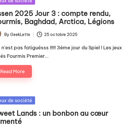
sted
eux de société
ssen 2025 Jour 3 : compte rendu,
ourmis, Baghdad, Arctica, Légions
By
GeekLette
25 octobre 2025
ted
n'est pas fatiguésss !!!!! 3ème jour du Spiel ! Les jeux
ués Fourmis Premier…
Read More
sted
eux de société
weet Lands : un bonbon au cœur
imenté