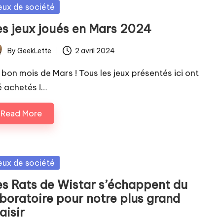
sted
eux de société
es jeux joués en Mars 2024
By
GeekLette
2 avril 2024
ted
 bon mois de Mars ! Tous les jeux présentés ici ont
é achetés !…
Read More
sted
eux de société
es Rats de Wistar s’échappent du
aboratoire pour notre plus grand
aisir