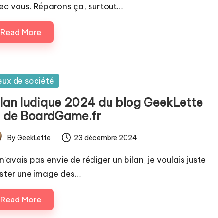
ec vous. Réparons ça, surtout…
Read More
sted
eux de société
ilan ludique 2024 du blog GeekLette
t de BoardGame.fr
By
GeekLette
23 décembre 2024
ted
n'avais pas envie de rédiger un bilan, je voulais juste
ster une image des…
Read More