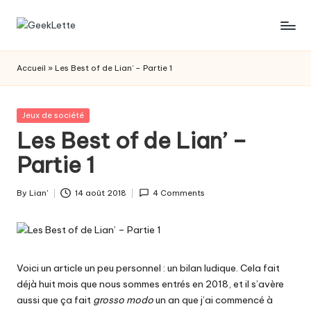
Skip
G
blog
to
sur
content
e
Accueil
»
Les Best of de Lian’ – Partie 1
les
e
jeux
de
k
Posted
Jeux de société
société
in
Les Best of de Lian’ –
L
Partie 1
e
t
By
Lian'
14 août 2018
4 Comments
Posted
t
by
e
Voici un article un peu personnel : un bilan ludique. Cela fait
déjà huit mois que nous sommes entrés en 2018, et il s’avère
aussi que ça fait
grosso modo
un an que j’ai commencé à