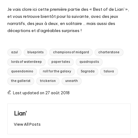
Je vais clore ici cette première partie des « Best of de Lian' »,
et vous retrouve bientôt pour la suivante, avec des jeux
narratifs, des jeux à deux, en solitaire … mais aussi des
déceptions et d’agréables surprises !
Tags:
azul
blueprints
champions of midgard
charterstone
lords of waterdeep
paper tales
quadropolis
queendomino
roll for the galaxy
Sagrada
taluva
the gallerist
trickerion
unearth
Last updated on 27 août 2018
Lian'
View All Posts