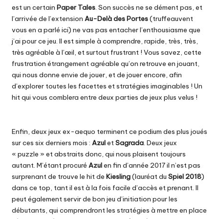
est un certain
Paper Tales
. Son succès ne se dément pas, et
l’arrivée de l’extension
Au-Delà des Portes
(truffeauvent
vous en a parlé
ici
) ne vas pas entacher l’enthousiasme que
j’ai pour ce jeu. Il est simple à comprendre, rapide, très, très,
très agréable à l’œil, et surtout frustrant ! Vous savez, cette
frustration étrangement agréable qu’on retrouve en jouant,
qui nous donne envie de jouer, et de jouer encore, afin
d’explorer toutes les facettes et stratégies imaginables ! Un
hit qui vous comblera entre deux parties de jeux plus velus !
Enfin, deux jeux ex-aequo terminent ce podium des plus joués
sur ces six derniers mois :
Azul
et
Sagrada
. Deux jeux
« puzzle » et abstraits donc, qui nous plaisent toujours
autant. M’étant procuré
Azul
en fin d’année 2017 il n’est pas
surprenant de trouve le hit de
Kiesling
(lauréat du
Spiel
2018
)
dans ce top, tant il est à la fois facile d’accès et prenant. Il
peut également servir de bon jeu d’initiation pour les
débutants, qui comprendront les stratégies à mettre en place