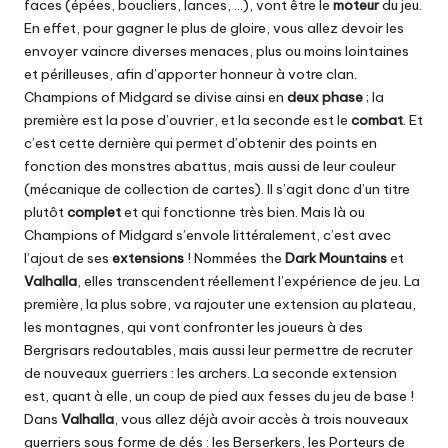
faces (épées, boucliers, lances, …), vont être le
moteur
du jeu.
En effet, pour gagner le plus de gloire, vous allez devoir les
envoyer vaincre diverses menaces, plus ou moins lointaines
et périlleuses, afin d’apporter honneur à votre clan.
Champions of Midgard se divise ainsi en
deux phase
; la
première est la pose d’ouvrier, et la seconde est le
combat
. Et
c’est cette dernière qui permet d’obtenir des points en
fonction des monstres abattus, mais aussi de leur couleur
(mécanique de collection de cartes). Il s’agit donc d’un titre
plutôt
complet
et qui fonctionne très bien. Mais là ou
Champions of Midgard s’envole littéralement, c’est avec
l’ajout de ses
extensions
! Nommées the
Dark
Mountains
et
Valhalla
, elles transcendent réellement l’expérience de jeu. La
première, la plus sobre, va rajouter une extension au plateau,
les montagnes, qui vont confronter les joueurs à des
Bergrisars redoutables, mais aussi leur permettre de recruter
de nouveaux guerriers : les archers. La seconde extension
est, quant à elle, un coup de pied aux fesses du jeu de base !
Dans
Valhalla
, vous allez déjà avoir accès à trois nouveaux
guerriers sous forme de dés : les Berserkers, les Porteurs de