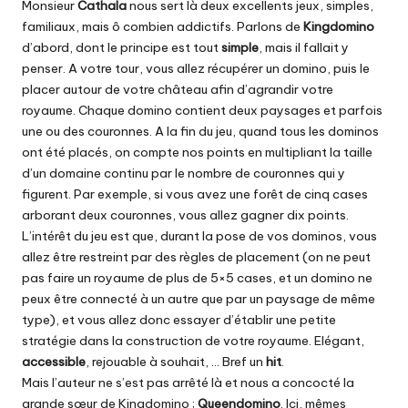
Monsieur
Cathala
nous sert là deux excellents jeux, simples,
familiaux, mais ô combien addictifs. Parlons de
Kingdomino
d’abord, dont le principe est tout
simple
, mais il fallait y
penser. A votre tour, vous allez récupérer un domino, puis le
placer autour de votre château afin d’agrandir votre
royaume. Chaque domino contient deux paysages et parfois
une ou des couronnes. A la fin du jeu, quand tous les dominos
ont été placés, on compte nos points en multipliant la taille
d’un domaine continu par le nombre de couronnes qui y
figurent. Par exemple, si vous avez une forêt de cinq cases
arborant deux couronnes, vous allez gagner dix points.
L’intérêt du jeu est que, durant la pose de vos dominos, vous
allez être restreint par des règles de placement (on ne peut
pas faire un royaume de plus de 5×5 cases, et un domino ne
peux être connecté à un autre que par un paysage de même
type), et vous allez donc essayer d’établir une petite
stratégie dans la construction de votre royaume. Elégant,
accessible
, rejouable à souhait, … Bref un
hit
.
Mais l’auteur ne s’est pas arrêté là et nous a concocté la
grande sœur de Kingdomino ;
Queendomino
. Ici, mêmes